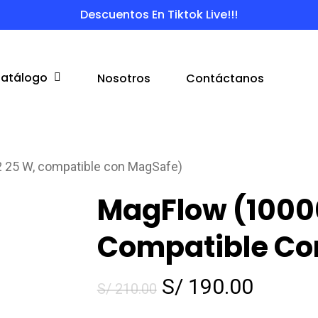
Descuentos En Tiktok Live!!!
atálogo
Nosotros
Contáctanos
 25 W, compatible con MagSafe)
MagFlow (10000
Compatible Co
El
El
S/
190.00
S/
210.00
precio
precio