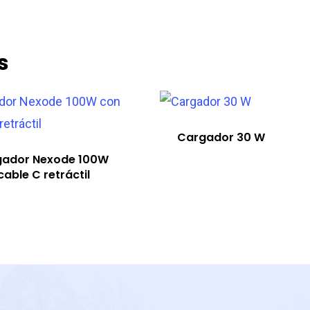
s
Cargador 30 W
gador Nexode 100W
cable C retráctil