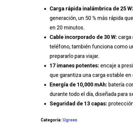
original
actual
Carga rápida inalámbrica de 25 W
era:
es:
generación, un 50 % más rápida que
S/ 210.00.
S/ 190
en 20 minutos.
Cable incorporado de 30 W:
carga 
teléfono, también funciona como una
prepararlo para viajar.
17 imanes potentes:
encaje a presi
que garantiza una carga estable en c
Energía de 10,000 mAh:
batería co
durante todo el día, diseñada para s
Seguridad de 13 capas:
protección
Categoría:
Ugreen