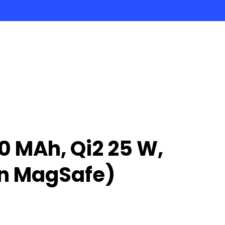
 MAh, Qi2 25 W,
n MagSafe)