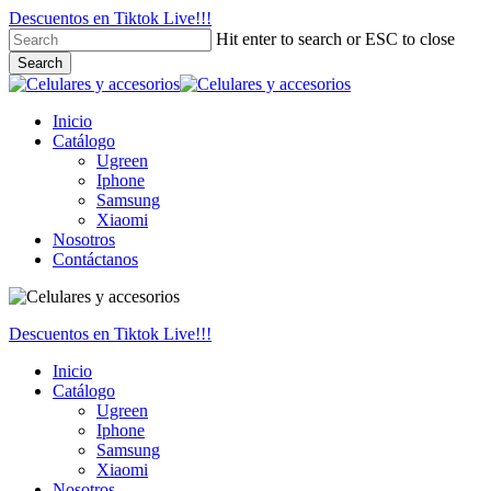
Skip
Descuentos en Tiktok Live!!!
scort
to
Hit enter to search or ESC to close
main
Search
wiki
content
Close
Search
cort
Menu
Inicio
Catálogo
cort
Ugreen
Iphone
Samsung
Xiaomi
Nosotros
nel
Contáctanos
nel
etleri
Descuentos en Tiktok Live!!!
Inicio
Catálogo
Ugreen
Iphone
Samsung
Xiaomi
Nosotros